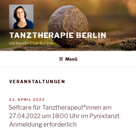
Zum
Inhalt
springen
TANZTHERAPIE BERLIN
mit Kerstin Eisenburger
Menü
VERANSTALTUNGEN
VERÖFFENTLICHT
21. APRIL 2022
AM
Selfcare für Tanztherapeut*innen am
27.04.2022 um 18:00 Uhr im Pynixtanzt.
Anmeldung erforderlich