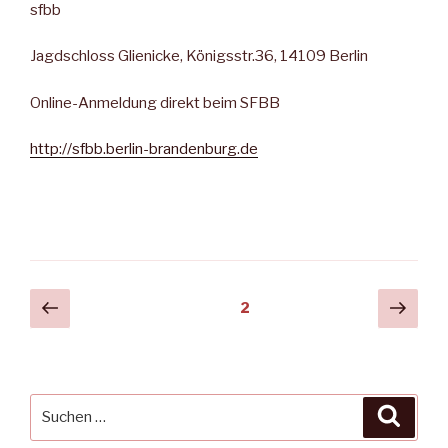
sfbb
Jagdschloss Glienicke, Königsstr.36, 14109 Berlin
Online-Anmeldung direkt beim SFBB
http://sfbb.berlin-brandenburg.de
Beitragsnavigation
Vorherige
Näch
Seite
2
Seite
Seit
Suche
Suche
nach: