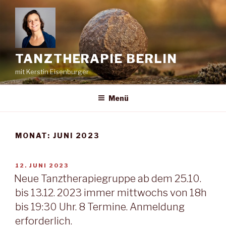
Zum
Inhalt
springen
TANZTHERAPIE BERLIN
mit Kerstin Eisenburger
Menü
MONAT:
JUNI 2023
VERÖFFENTLICHT
12. JUNI 2023
AM
Neue Tanztherapiegruppe ab dem 25.10.
bis 13.12. 2023 immer mittwochs von 18h
bis 19:30 Uhr. 8 Termine. Anmeldung
erforderlich.