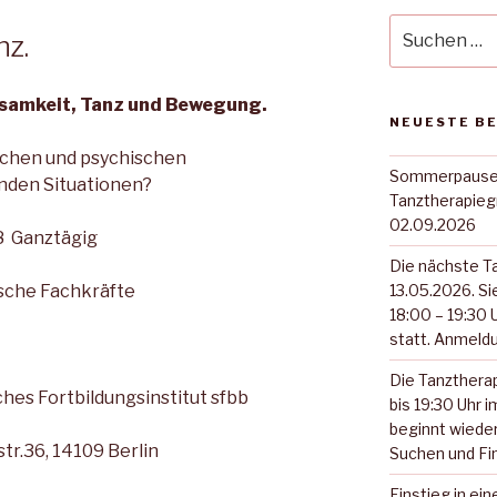
Suche
nz.
nach:
tsamkeit, Tanz und Bewegung.
NEUESTE B
ichen und psychischen
Sommerpause. 
nden Situationen?
Tanztherapieg
02.09.2026
8 Ganztägig
Die nächste T
sche Fachkräfte
13.05.2026. S
18:00 – 19:30 
statt. Anmeldu
Die Tanzthera
Fortbildungsinstitut sfbb
bis 19:30 Uhr 
beginnt wiede
tr.36, 14109 Berlin
Suchen und Fi
Einstieg in ei