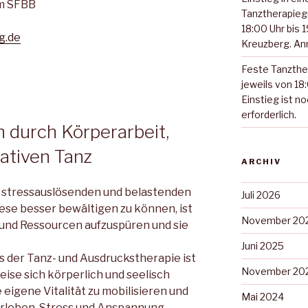
im SFBB
Tanztherapieg
18:00 Uhr bis 
g.de
Kreuzberg. Anm
Feste Tanzthe
jeweils von 18:
Einstieg ist n
erforderlich.
 durch Körperarbeit,
tiven Tanz
ARCHIV
en stressauslösenden und belastenden
Juli 2026
ese besser bewältigen zu können, ist
November 20
 und Ressourcen aufzuspüren und sie
Juni 2025
der Tanz- und Ausdruckstherapie ist
November 20
eise sich körperlich und seelisch
eigene Vitalität zu mobilisieren und
Mai 2024
 erleben. Stress und Anspannung