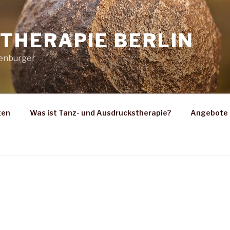
THERAPIE BERLIN
senburger
gen
Was ist Tanz- und Ausdruckstherapie?
Angebote 