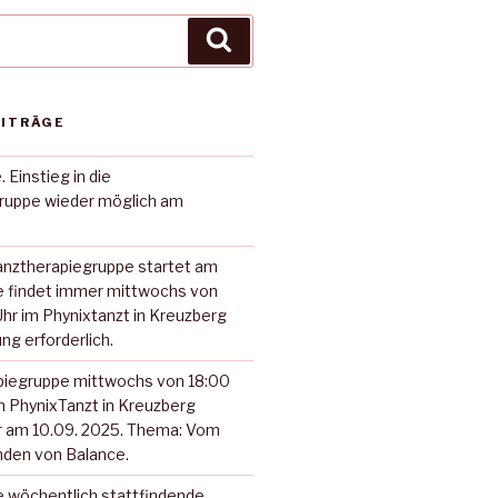
Suchen
EITRÄGE
Einstieg in die
ruppe wieder möglich am
anztherapiegruppe startet am
ie findet immer mittwochs von
Uhr im Phynixtanzt in Kreuzberg
ng erforderlich.
piegruppe mittwochs von 18:00
im PhynixTanzt in Kreuzberg
r am 10.09. 2025. Thema: Vom
nden von Balance.
ne wöchentlich stattfindende