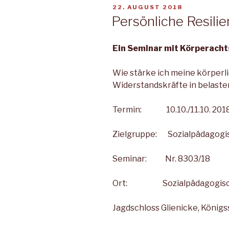
VERÖFFENTLICHT
22. AUGUST 2018
AM
Persönliche Resilie
Ein Seminar mit Körperach
Wie stärke ich meine körperl
Widerstandskräfte in belaste
Termin: 10.10./11.10. 201
Zielgruppe: Sozialpädagogi
Seminar: Nr. 8303/18
Ort: Sozialpädagogisches 
Jagdschloss Glienicke, Königss