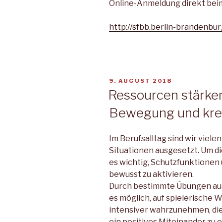
Online-Anmeldung direkt be
http://sfbb.berlin-brandenbur
VERÖFFENTLICHT
9. AUGUST 2018
AM
Ressourcen stärken
Bewegung und krea
Im Berufsalltag sind wir viel
Situationen ausgesetzt. Um di
es wichtig, Schutzfunktionen
bewusst zu aktivieren.
Durch bestimmte Übungen aus 
es möglich, auf spielerische W
intensiver wahrzunehmen, die 
ein positives Miteinander zu