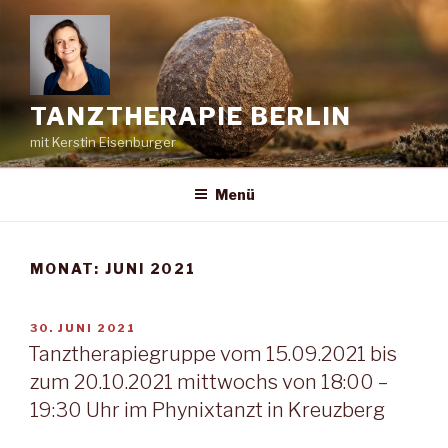
Zum
Inhalt
springen
TANZTHERAPIE BERLIN
mit Kerstin Eisenburger
Menü
MONAT:
JUNI 2021
VERÖFFENTLICHT
30. JUNI 2021
AM
Tanztherapiegruppe vom 15.09.2021 bis
zum 20.10.2021 mittwochs von 18:00 –
19:30 Uhr im Phynixtanzt in Kreuzberg