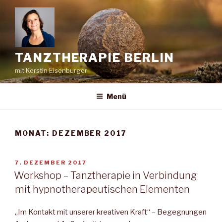
Zum
Inhalt
springen
TANZTHERAPIE BERLIN
mit Kerstin Eisenburger
Menü
MONAT:
DEZEMBER 2017
VERÖFFENTLICHT
7. DEZEMBER 2017
AM
Workshop – Tanztherapie in Verbindung
mit hypnotherapeutischen Elementen
„Im Kontakt mit unserer kreativen Kraft“ – Begegnungen