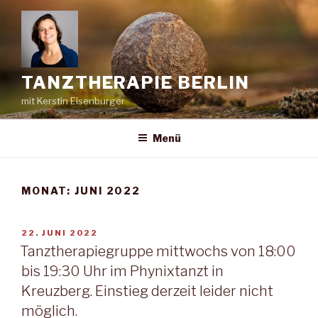
Zum
Inhalt
springen
TANZTHERAPIE BERLIN
mit Kerstin Eisenburger
Menü
MONAT:
JUNI 2022
VERÖFFENTLICHT
22. JUNI 2022
AM
Tanztherapiegruppe mittwochs von 18:00
bis 19:30 Uhr im Phynixtanzt in
Kreuzberg. Einstieg derzeit leider nicht
möglich.