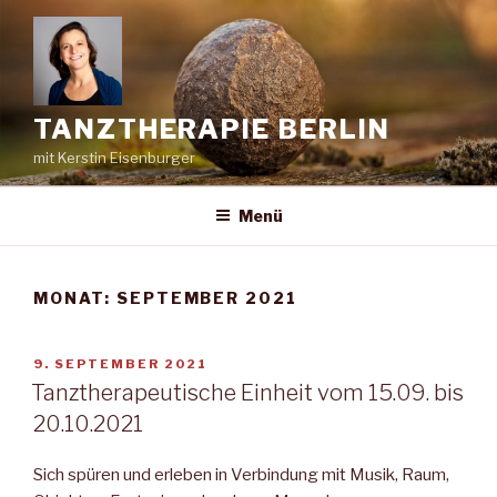
Zum
Inhalt
springen
TANZTHERAPIE BERLIN
mit Kerstin Eisenburger
Menü
MONAT:
SEPTEMBER 2021
VERÖFFENTLICHT
9. SEPTEMBER 2021
AM
Tanztherapeutische Einheit vom 15.09. bis
20.10.2021
Sich spüren und erleben in Verbindung mit Musik, Raum,