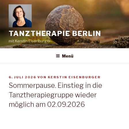
Zum
Inhalt
springen
TANZTHERAPIE BERLIN
mit Kerstin Eisenburger
Menü
VERÖFFENTLICHT
6. JULI 2026
VON
KERSTIN EISENBURGER
AM
Sommerpause. Einstieg in die
Tanztherapiegruppe wieder
möglich am 02.09.2026