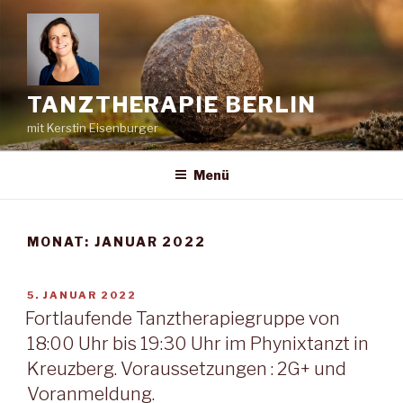
Zum
Inhalt
springen
TANZTHERAPIE BERLIN
mit Kerstin Eisenburger
Menü
MONAT:
JANUAR 2022
VERÖFFENTLICHT
5. JANUAR 2022
AM
Fortlaufende Tanztherapiegruppe von
18:00 Uhr bis 19:30 Uhr im Phynixtanzt in
Kreuzberg. Voraussetzungen : 2G+ und
Voranmeldung.