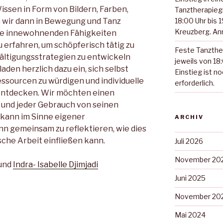
issen in Form von Bildern, Farben,
Tanztherapieg
wir dann in Bewegung und Tanz
18:00 Uhr bis 
Kreuzberg. Anm
die innewohnenden Fähigkeiten
u erfahren, um schöpferisch tätig zu
Feste Tanzthe
ltigungsstrategien zu entwickeln
jeweils von 18:
aden herzlich dazu ein, sich selbst
Einstieg ist n
essourcen zu würdigen und individuelle
erforderlich.
ntdecken. Wir möchten einen
 und jeder Gebrauch von seinen
kann im Sinne eigener
ARCHIV
nn gemeinsam zu reflektieren, wie dies
sche Arbeit einfließen kann.
Juli 2026
November 20
 und
Indra- Isabelle Djimjadi
Juni 2025
November 20
Mai 2024