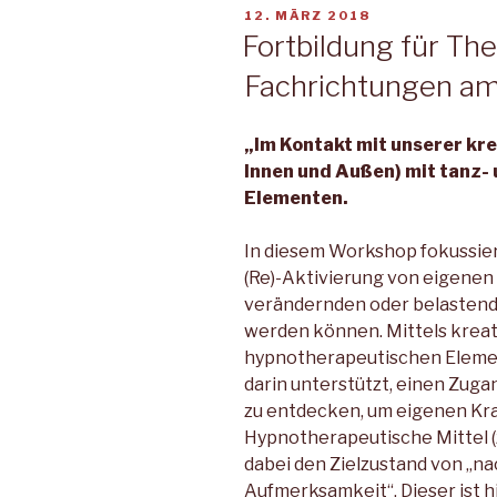
VERÖFFENTLICHT
12. MÄRZ 2018
AM
Fortbildung für The
Fachrichtungen am 
„Im Kontakt mit unserer kr
Innen und Außen) mit tanz-
Elementen.
In diesem Workshop fokussier
(Re)-Aktivierung von eigenen R
verändernden oder belastend
werden können. Mittels kreat
hypnotherapeutischen Eleme
darin unterstützt, einen Zuga
zu entdecken, um eigenen Kra
Hypnotherapeutische Mittel (
dabei den Zielzustand von „na
Aufmerksamkeit“. Dieser ist hi