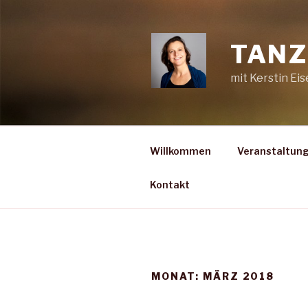
Zum
Inhalt
springen
TANZ
mit Kerstin Ei
Willkommen
Veranstaltun
Kontakt
MONAT:
MÄRZ 2018