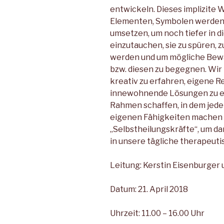
entwickeln. Dieses implizite W
Elementen, Symbolen werden 
umsetzen, um noch tiefer in 
einzutauchen, sie zu spüren, z
werden und um mögliche Bewä
bzw. diesen zu begegnen. Wir l
kreativ zu erfahren, eigene R
innewohnende Lösungen zu e
Rahmen schaffen, in dem jede
eigenen Fähigkeiten machen 
„Selbstheilungskräfte“, um da
in unsere tägliche therapeuti
Leitung: Kerstin Eisenburger
Datum: 21. April 2018
Uhrzeit: 11.00 – 16.00 Uhr