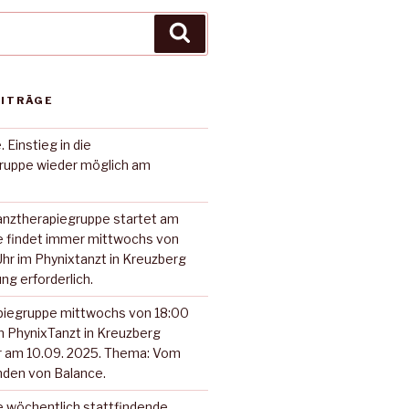
Suchen
EITRÄGE
Einstieg in die
ruppe wieder möglich am
anztherapiegruppe startet am
ie findet immer mittwochs von
Uhr im Phynixtanzt in Kreuzberg
ng erforderlich.
piegruppe mittwochs von 18:00
im PhynixTanzt in Kreuzberg
r am 10.09. 2025. Thema: Vom
nden von Balance.
ne wöchentlich stattfindende