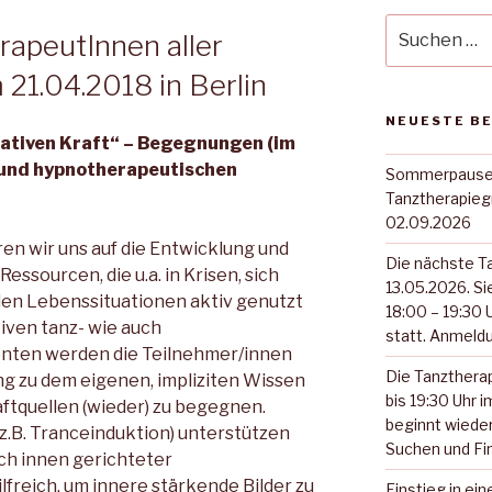
Suche
rapeutInnen aller
nach:
21.04.2018 in Berlin
NEUESTE B
eativen Kraft“ – Begegnungen (im
 und hypnotherapeutischen
Sommerpause. 
Tanztherapieg
02.09.2026
en wir uns auf die Entwicklung und
Die nächste T
essourcen, die u.a. in Krisen, sich
13.05.2026. S
en Lebenssituationen aktiv genutzt
18:00 – 19:30 
iven tanz- wie auch
statt. Anmeldu
nten werden die Teilnehmer/innen
Die Tanzthera
ng zu dem eigenen, impliziten Wissen
bis 19:30 Uhr 
ftquellen (wieder) zu begegnen.
beginnt wiede
z.B. Tranceinduktion) unterstützen
Suchen und Fi
ch innen gerichteter
lfreich, um innere stärkende Bilder zu
Einstieg in ei