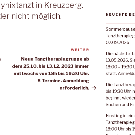
ynixtanzt in Kreuzberg.
der nicht möglich.
NEUESTE B
Sommerpause. 
Tanztherapieg
02.09.2026
WEITER
Nächster
Die nächste T
Beitrag
m
Neue Tanztherapiegruppe ab
13.05.2026. S
dem 25.10. bis 13.12. 2023 immer
18:00 – 19:30 
mittwochs von 18h bis 19:30 Uhr.
statt. Anmeldu
8 Termine. Anmeldung
Die Tanzthera
erforderlich.
bis 19:30 Uhr 
beginnt wiede
Suchen und Fi
Einstieg in ei
Tanztherapieg
18:00 Uhr bis 