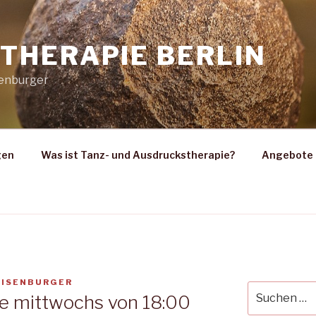
THERAPIE BERLIN
senburger
gen
Was ist Tanz- und Ausdruckstherapie?
Angebote 
EISENBURGER
Suche
e mittwochs von 18:00
nach: