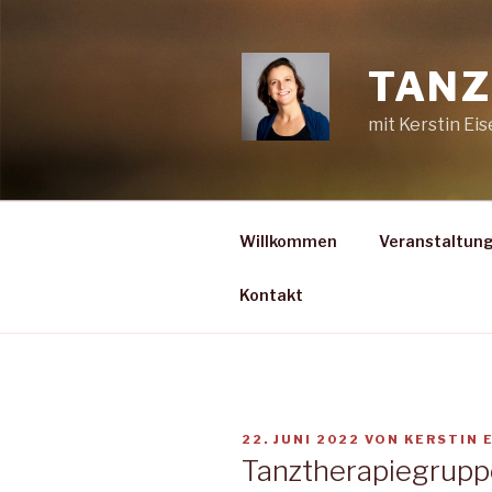
Zum
Inhalt
springen
TANZ
mit Kerstin Ei
Willkommen
Veranstaltun
Kontakt
VERÖFFENTLICHT
22. JUNI 2022
VON
KERSTIN 
AM
Tanztherapiegrupp