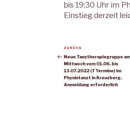
bis 19:30 Uhr im Ph
Einstieg derzeit lei
Beitragsnavigation
Vorheriger
ZURÜCK
Beitrag
Neue Tanztherapiegruppe a
Mittwoch vom 01.06. bis
13.07.2022 (7 Termine) im
Phynixtanzt in Kreuzberg.
Anmeldung erforderlich