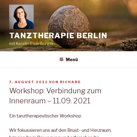
Zum
Inhalt
springen
TANZTHERAPIE BERLIN
mit Kerstin Eisenburger
Menü
VERÖFFENTLICHT
7. AUGUST 2021
VON
RICHARD
AM
Workshop: Verbindung zum
Innenraum – 11.09. 2021
Ein tanztherapeutischer Workshop
Wir fokussieren uns auf den Brust- und Herzraum,