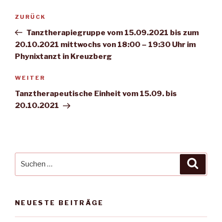
Beitragsnavigation
Vorheriger
ZURÜCK
Beitrag
Tanztherapiegruppe vom 15.09.2021 bis zum
20.10.2021 mittwochs von 18:00 – 19:30 Uhr im
Phynixtanzt in Kreuzberg
Nächster
WEITER
Beitrag
Tanztherapeutische Einheit vom 15.09. bis
20.10.2021
Suche
Suche
nach:
NEUESTE BEITRÄGE