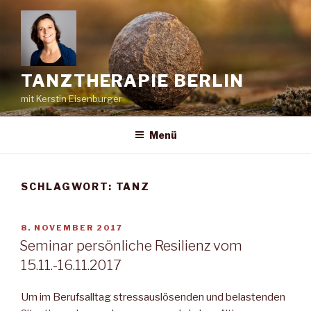
Zum
Inhalt
springen
TANZTHERAPIE BERLIN
mit Kerstin Eisenburger
Menü
SCHLAGWORT:
TANZ
VERÖFFENTLICHT
8. NOVEMBER 2017
AM
Seminar persönliche Resilienz vom
15.11.-16.11.2017
Um im Berufsalltag stressauslösenden und belastenden